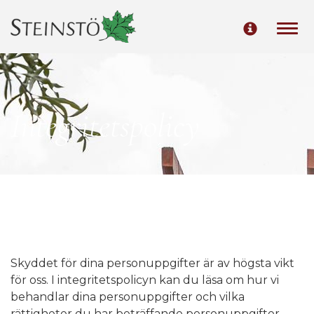
Togg
navi
Integritetspolicy
Skyddet för dina personuppgifter är av högsta vikt
för oss. I integritetspolicyn kan du läsa om hur vi
behandlar dina personuppgifter och vilka
rättigheter du har beträffande personuppgifter.