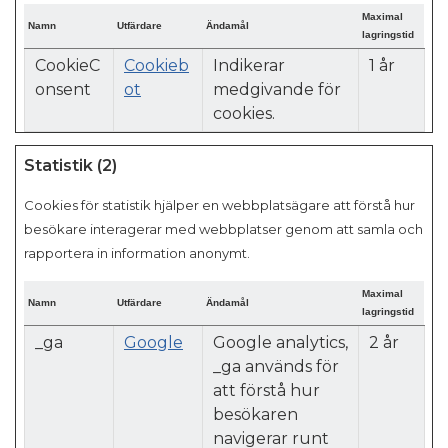
Maximal
Namn
Utfärdare
Ändamål
lagringstid
CookieC
Cookieb
Indikerar
1 år
onsent
ot
medgivande för
cookies.
Statistik (2)
Cookies för statistik hjälper en webbplatsägare att förstå hur
besökare interagerar med webbplatser genom att samla och
rapportera in information anonymt.
Maximal
Namn
Utfärdare
Ändamål
lagringstid
_ga
Google
Google analytics,
2 år
_ga används för
att förstå hur
besökaren
navigerar runt