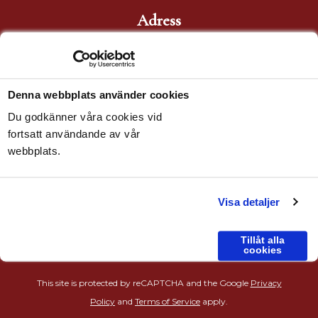
Adress
Brunnvägen 1
523 37 Ulricehamn
Denna webbplats använder cookies
E-post
Du godkänner våra cookies vid
info@steinsto.se
fortsatt användande av vår
webbplats.
Telefon
Tel:
0321-10 100
Visa detaljer
Tillåt alla
cookies
This site is protected by reCAPTCHA and the Google
Privacy
Policy
and
Terms of Service
apply.